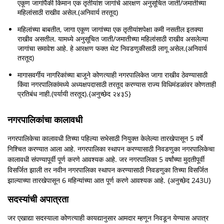
एकूण जागांपैकी किमान एक तृतीयांश जागांचे आरक्षण अनुसूचित जाती/जमातीच्या
महिलांसाठी राखीव असेल.(अनिवार्य तरतूद)
महिलांच्या बाबतीत, जागा एकूण जागांच्या एक तृतीयांशपेक्षा कमी नसतील इतक्या
राखीव असतील. यामध्ये अनुसूचित जाती/जमातीच्या महिलांसाठी राखीव असलेल्या
जागांचा समावेश आहे. हे आरक्षण फक्त थेट निवडणुकीसाठी लागू असेल.(अनिवार्य
तरतूद)
मागासवर्गीय नागरिकांच्या बाजूने कोणत्याही नगरपालिकेत जागा राखीव ठेवण्यासाठी
किंवा नगरपालिकांमध्ये अध्यक्षपदासाठी तरतूद करण्यास राज्य विधिमंडळांवर कोणताही
प्रतिबंध नाही.(पर्यायी तरतूद).{अनुच्छेद २४३S}
नगरपालिकांचा कालावधी
नगरपालिकेचा कालावधी तिच्या पहिल्या सभेसाठी नियुक्त केलेल्या तारखेपासून 5 वर्षे
निश्चित करण्यात आला आहे. नगरपालिका स्थापन करण्यासाठी निवडणुका नगरपालिकेचा
कालावधी संपण्यापूर्वी पूर्ण करणे आवश्यक आहे. जर नगरपालिका 5 वर्षांच्या मुदतीपूर्वी
विसर्जित झाली तर नवीन नगरपालिका स्थापन करण्यासाठी निवडणुका तिच्या विसर्जित
झाल्याच्या तारखेपासून 6 महिन्यांच्या आत पूर्ण करणे आवश्यक आहे. {अनुच्छेद 243U}
सदस्यांची अपात्रता
जर एखाद्या सदस्याला कोणत्याही कायद्यानुसार आमदार म्हणून निवडून येण्यास अपात्र