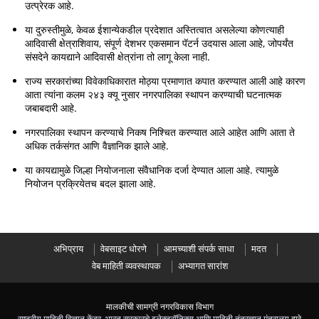
उत्प्रेरक आहे.
या दुरुस्तीमुळे, केवळ ईशान्येकडील प्रदेशात अस्तित्वात असलेल्या कोणत्याही
आदिवासी क्षेत्राशिवाय, संपूर्ण देशभर एकसमान पॅटर्न उदयास आला आहे, जोपर्यंत
संसदेने कायद्याने आदिवासी क्षेत्रांना तो लागू केला नाही.
राज्य सरकारांच्या विवेकाधिकारात मोठ्या प्रमाणात कपात करण्यात आली आहे कारण
आता त्यांना कलम २४३ क्यू नुसार नगरपालिका स्थापन करण्याची घटनात्मक
जबाबदारी आहे.
नगरपालिका स्थापन करण्याचे निकष निश्चित करण्यात आले आहेत आणि आता ते
अधिक तर्कसंगत आणि वैज्ञानिक झाले आहे.
या कायद्यामुळे जिल्हा नियोजनाला संवैधानिक दर्जा देण्यात आला आहे. त्यामुळे
नियोजन प्रक्रियेतच बदल झाला आहे.
अभिप्राय
वेबसाइट धोरणे
आमच्याशी संपर्क साधा
मदत
वेब माहिती व्यवस्थापक
अभ्यागत सारांश
मालकीची सामग्री नगरविकास विभाग
राष्ट्रीय माहिती विज्ञान केंद्र
,
भारत सरकारचे इलेक्ट्रॉनिक्स आणि माहिती तंत्रज्ञान मंत्रालय
द्वारे