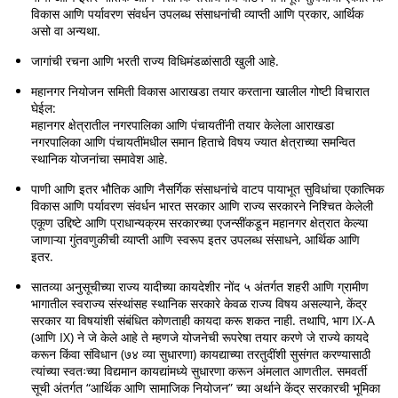
विकास आणि पर्यावरण संवर्धन उपलब्ध संसाधनांची व्याप्ती आणि प्रकार, आर्थिक
असो वा अन्यथा.
जागांची रचना आणि भरती राज्य विधिमंडळांसाठी खुली आहे.
महानगर नियोजन समिती विकास आराखडा तयार करताना खालील गोष्टी विचारात
घेईल:
महानगर क्षेत्रातील नगरपालिका आणि पंचायतींनी तयार केलेला आराखडा
नगरपालिका आणि पंचायतींमधील समान हिताचे विषय ज्यात क्षेत्राच्या समन्वित
स्थानिक योजनांचा समावेश आहे.
पाणी आणि इतर भौतिक आणि नैसर्गिक संसाधनांचे वाटप पायाभूत सुविधांचा एकात्मिक
विकास आणि पर्यावरण संवर्धन भारत सरकार आणि राज्य सरकारने निश्चित केलेली
एकूण उद्दिष्टे आणि प्राधान्यक्रम सरकारच्या एजन्सींकडून महानगर क्षेत्रात केल्या
जाणाऱ्या गुंतवणुकीची व्याप्ती आणि स्वरूप इतर उपलब्ध संसाधने, आर्थिक आणि
इतर.
सातव्या अनुसूचीच्या राज्य यादीच्या कायदेशीर नोंद ५ अंतर्गत शहरी आणि ग्रामीण
भागातील स्वराज्य संस्थांसह स्थानिक सरकारे केवळ राज्य विषय असल्याने, केंद्र
सरकार या विषयांशी संबंधित कोणताही कायदा करू शकत नाही. तथापि, भाग IX-A
(आणि IX) ने जे केले आहे ते म्हणजे योजनेची रूपरेषा तयार करणे जे राज्ये कायदे
करून किंवा संविधान (७४ व्या सुधारणा) कायद्याच्या तरतुदींशी सुसंगत करण्यासाठी
त्यांच्या स्वतःच्या विद्यमान कायद्यांमध्ये सुधारणा करून अंमलात आणतील. समवर्ती
सूची अंतर्गत “आर्थिक आणि सामाजिक नियोजन” च्या अर्थाने केंद्र सरकारची भूमिका