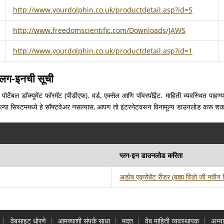
http://www.yourdolphin.co.uk/productdetail.asp?id=5
http://www.freedomscientific.com/Downloads/JAWS
http://www.yourdolphin.co.uk/productdetail.asp?id=1
्लग-इनची सूची
 पोर्टेबल डॉक्यूमेंट फॉरमॅट (पीडीएफ), वर्ड, एक्सेल आणि पॉवरपॉईंट. माहिती व्यवस्थित प
पल्या सिस्टममध्ये हे सॉफ्टवेअर नसल्यास, आपण तो इंटरनेटवरून विनामूल्य डाउनलोड करू श
प्लग-इन डाउनलोड करिता
अडोब एक्रोबॅट रीडर
(बाह्य विंडो जी नवीन 
वेबसाइट धोरणे
आमच्याशी संपर्क साधा
मदत
वेब माहिती व्यवस्थापक
अभ्य