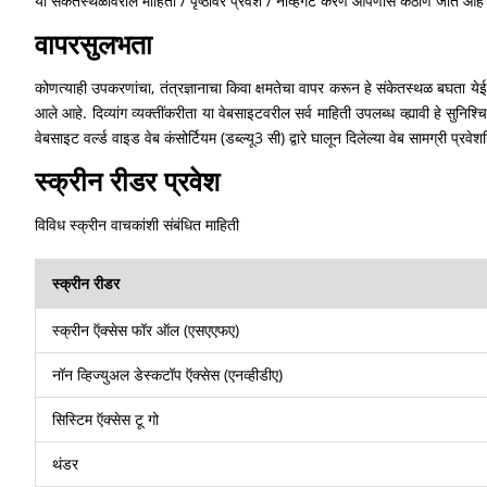
या संकेतस्थळावरील माहिती / पृष्ठांवर प्रवेश / नॅव्हिगेट करणे आपणास कठीण जाते 
वापरसुलभता
कोणत्याही उपकरणांचा, तंत्रज्ञानाचा किवा क्षमतेचा वापर करून हे संकेतस्थळ बघता येईल 
आले आहे. दिव्यांग व्यक्तींकरीता या वेबसाइटवरील सर्व माहिती उपलब्ध व्ह्यावी हे सुनि
वेबसाइट वर्ल्ड वाइड वेब कंसोर्टियम (डब्ल्यू3 सी) द्वारे घालून दिलेल्या वेब सामग्री प्रवेशन
स्क्रीन रीडर प्रवेश
विविध स्क्रीन वाचकांशी संबंधित माहिती
स्क्रीन रीडर
स्क्रीन ऍक्सेस फॉर ऑल (एसएएफए)
नॉन व्हिज्युअल डेस्कटॉप ऍक्सेस (एनव्हीडीए)
सिस्टिम ऍक्सेस टू गो
थंडर