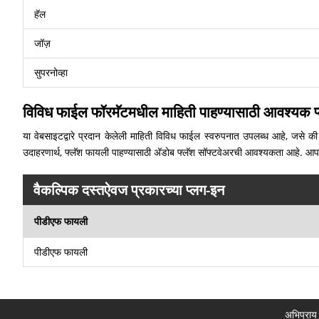
हॅल
जॉज़
सुपरनोव्हा
विविध फाईल फॉरमॅटमधील माहिती पाहण्यासाठी आवश्यक प
या वेबसाइटद्वारे प्रदान केलेली माहिती विविध फाईल स्वरुपनात उपलब्ध आहे, जसे की
उदाहरणार्थ, फ्लॅश फायली पाहण्यासाठी अ‍ॅडोब फ्लॅश सॉफ्टवेअरची आवश्यकता आहे. आ
वैकल्पिक दस्तऐवज प्रकारच्या प्लग-इन
पीडीएफ फायली
पीडीएफ फायली
अभिप्राय