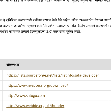
आहे का? या भागात हे संकेतस्थळ ब्राउझ करताना आपल्याला एक सुखद अनुभव यावा यासाठी मदत क
हे सुनिश्चित करण्यासाठी सर्वोत्तम प्रयत्न केले गेले आहेत. संकेत स्थळला भेट देणाऱ्या व्यक
श्चित करण्यासाठी सर्वोत्तम प्रयत्न केले गेले आहेत. उदाहरणार्थ, अंध दिव्यांग असलेले वापरकर
िर्धारण मार्गदर्शक तत्त्वांचे (डब्ल्यूसीएजी 2.0) स्तर एएची पूर्तता करते.
संकेतस्थळ
https://lists.sourceforge.net/lists/listinfo/safa-developer
https://www.nvaccess.org/download/
http://www.satogo.com
http://www.webbie.org.uk/thunder