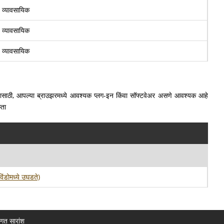
व्यावसायिक
व्यावसायिक
व्यावसायिक
ाहण्यासाठी, आपल्या ब्राउझरमध्ये आवश्यक प्लग-इन किंवा सॉफ्टवेअर असणे आवश्यक आहे
कता
विंडोमध्ये उघडते)
ागत सारांश