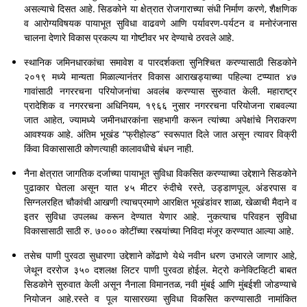
असल्याचे दिसत आहे. सिडकोने या क्षेत्रात रोजगाराच्या संधी निर्माण करणे, शैक्षणिक
व आरोग्यविषयक पायाभूत सुविधा वाढवणे आणि पर्यावरण-पर्यटन व मनोरंजनास
चालना देणारे विकास प्रकल्प या गोष्टीवर भर देण्याचे ठरवले आहे.
स्थानिक जमिनधारकांचा समावेश व पारदर्शकता सुनिश्चित करण्यासाठी सिडकोने
२०१९ मध्ये मान्यता मिळाल्यानंतर विकास आराखड्याच्या पहिल्या टप्प्यात ४७
गावांसाठी नगररचना परियोजनांचा अवलंब करण्यास सुरुवात केली. महाराष्ट्र
प्रादेशिक व नगररचना अधिनियम, १९६६ नुसार नगररचना परियोजना राबवल्या
जात आहेत, ज्यामध्ये जमीनधारकांना सहभागी करून त्यांच्या अपेक्षांचे निराकरण
आवश्यक आहे. अंतिम भूखंड “फ्रीहोल्ड” स्वरूपात दिले जात असून त्यावर विक्री
किंवा विकासासाठी कोणत्याही कालावधीचे बंधन नाही.
नैना क्षेत्रात जागतिक दर्जाच्या पायाभूत सुविधा विकसित करण्याच्या उद्देशाने सिडकोने
पुढाकार घेतला असून यात ४५ मीटर रुंदीचे रस्ते, उड्डाणपूल, अंडरपास व
सिग्नलरहित चौकांची आखणी त्याचप्रमाणे आरक्षित भूखंडांवर शाळा, खेळाची मैदाने व
इतर सुविधा उपलब्ध करून देण्यात येणार आहे. नुकत्याच परिवहन सुविधा
विकासासाठी साठी रु. ७००० कोटींच्या रस्त्यांच्या निविदा मंजूर करण्यात आल्या आहे.
तसेच पाणी पुरवठा सुधारणा उद्देशाने कोंढाणे येथे नवीन धरण उभारले जाणार आहे,
जेथून दररोज ३५० दशलक्ष लिटर पाणी पुरवठा होईल. मेट्रो कनेक्टिव्हिटी बाबत
सिडकोने सुरुवात केली असून नैनाला विमानतळ, नवी मुंबई आणि मुंबईशी जोडण्याचे
नियोजन आहे.रस्ते व पूल यासारख्या सुविधा विकसित करण्यासाठी नामांकित