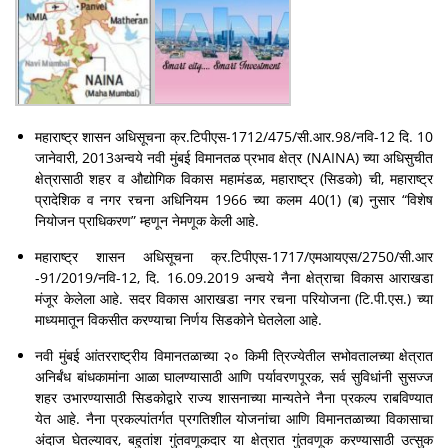
महाराष्ट्र शासन अधिसूचना क्र.टिपीएस-1712/475/सी.आर.98/नवि-12 दि. 10
जानेवारी, 2013अन्वये नवी मुंबई विमानतळ प्रभाव क्षेत्र (NAINA) च्या अधिसुचीत
क्षेत्रासाठी शहर व औद्योगिक विकास महामंडळ, महाराष्ट्र (सिडको) ची, महाराष्ट्र
प्रादेशिक व नगर रचना अधिनियम 1966 च्या कलम 40(1) (ब) नुसार “विशेष
नियोजन प्राधिकरण” म्हणून नेमणूक केली आहे.
महाराष्ट्र शासन अधिसूचना क्र.टिपीएस-1717/एमआयएस/2750/सी.आर
-91/2019/नवि-12, दि. 16.09.2019 अन्वये नैना क्षेत्राचा विकास आराखडा
मंजूर केलेला आहे. सदर विकास आराखडा नगर रचना परियोजना (टि.पी.एस.) च्या
माध्यमातून विकसीत करण्याचा निर्णय सिडकोने घेतलेला आहे.
नवी मुंबई आंतरराष्ट्रीय विमानतळाच्या २० किमी त्रिज्येतील सभोवतालच्या क्षेत्रात
अनिर्बंध बांधकामांना आळा घालण्यासाठी आणि पर्यावरणपूरक, सर्व सुविधांनी सुसज्ज
शहर उभारण्यासाठी सिडकोद्वारे राज्य शासनाच्या मान्यतेने नैना प्रकल्प राबविण्यात
येत आहे. नैना प्रकल्पांतर्गत प्रगतिशील योजनांचा आणि विमानतळाच्या विकासाचा
अंदाज घेतल्यावर, बहुतांश गुंतवणूकदार या क्षेत्रात गुंतवणूक करण्यासाठी उत्सुक