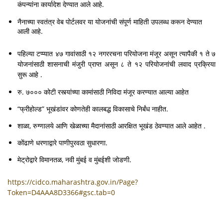
कंपन्यांना कार्यादेश देण्यात आले आहे.
नैनाच्या स्वतंत्र वेब पोर्टलवर या योजनांची संपूर्ण माहिती उपलब्ध करून देण्यात
आली आहे.
पहिल्या टप्प्यात ४७ गावांसाठी १२ नगररचना परियोजना मंजूर असून त्यापैकी १ ते ७
योजनांसाठी शासनाची मंजुरी प्राप्त असून ८ ते १२ परियोजनांची लवाद प्रक्रिया
सुरू आहे .
रु. ७००० कोटी रस्त्यांच्या कामांसाठी निविदा मंजूर करण्यात आल्या आहेत
“फ्रीहोल्ड” भूखंडांवर कोणतेही कालबद्ध विकासाचे निर्बंध नाहीत.
शाळा, रुग्णालये आणि खेळाच्या मैदानांसाठी आरक्षित भूखंड ठेवण्यात आले आहेत .
कोंढाणे धरणाद्वारे पाणीपुरवठा सुधारणा.
मेट्रोद्वारे विमानतळ, नवी मुंबई व मुंबईशी जोडणी.
https://cidco.maharashtra.gov.in/Page?
Token=D4AAA8D3366#gsc.tab=0